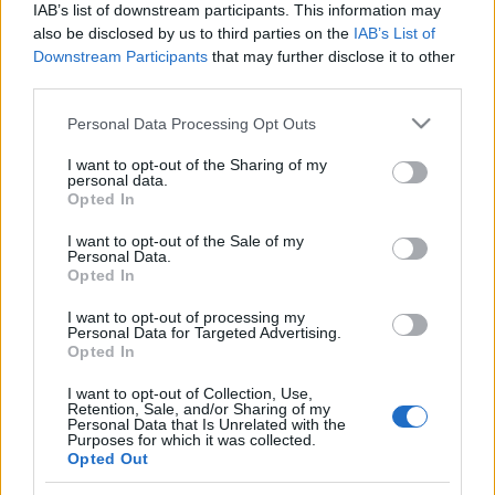
mindegyik. Illetve a jégkorong is.
IAB’s list of downstream participants. This information may
Szombaton ...
also be disclosed by us to third parties on the
IAB’s List of
Downstream Participants
that may further disclose it to other
third parties.
Változások
Please note that this website/app uses one or more Google
Personal Data Processing Opt Outs
ztoto
•
2011. január 25.
1
services and may gather and store information including but
not limited to your visit or usage behaviour. You may click to
I want to opt-out of the Sharing of my
personal data.
A hétvégét sajnos edzés szempontjából nem lehet
grant or deny consent to Google and its third-party tags to
Opted In
értékelnem, mivel nem volt mit.
use your data for below specified purposes in below Google
Két napos oktatáson voltam az új melómmal
consent section.
I want to opt-out of the Sale of my
Personal Data.
kapcsolatban. Hétfővel ...
Opted In
hiányérzet
I want to opt-out of processing my
Personal Data for Targeted Advertising.
Opted In
ztoto
•
2011. január 20.
0
I want to opt-out of Collection, Use,
Retention, Sale, and/or Sharing of my
Egyre királyabb érzés, mikor kezdek megvadulni
Personal Data that Is Unrelated with the
attól, hogy kevés a két óra spinning.
Purposes for which it was collected.
Opted Out
Tegnap is még este zárásként elmentem másfél órát
...