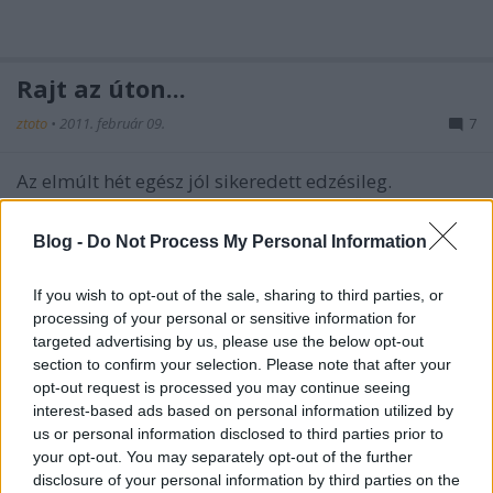
Rajt az úton...
ztoto
•
2011. február 09.
7
Az elmúlt hét egész jól sikeredett edzésileg.
Igaz a spinning most kimaradt mert időben nem
sikerült beidőzíteni.
Blog -
Do Not Process My Personal Information
Helyette volt futás és úszás.
...
If you wish to opt-out of the sale, sharing to third parties, or
processing of your personal or sensitive information for
múlt hét
targeted advertising by us, please use the below opt-out
section to confirm your selection. Please note that after your
ztoto
•
2011. január 31.
2
opt-out request is processed you may continue seeing
interest-based ads based on personal information utilized by
Mivel új a meló így még az időmanagment nem
us or personal information disclosed to third parties prior to
tökéletes.
your opt-out. You may separately opt-out of the further
Az egyik spinning kimaradt. Az úszásom megvolt
disclosure of your personal information by third parties on the