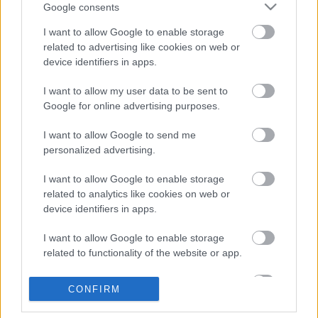
Google consents
Alakulgatunk
I want to allow Google to enable storage
related to advertising like cookies on web or
ztoto
•
2011. január 18.
5
device identifiers in apps.
I want to allow my user data to be sent to
A vasárnapi hosszú úszás után azt gondoltam, hogy
Google for online advertising purposes.
pár napig gyengén fogom húzni az igát.
Ehhez képest tegnap este a másfél órás jégkorongon
I want to allow Google to send me
...
personalized advertising.
Nyerj egy Garmin 310xt-t
I want to allow Google to enable storage
related to analytics like cookies on web or
ztoto
•
2011. január 16.
0
device identifiers in apps.
I want to allow Google to enable storage
Nem kell mást tenned hozzá, mint hogy
related to functionality of the website or app.
elhelyezel egy kommentet Ray Maker honlapján.
I want to allow Google to enable storage
A honlapot
ITT
találod.
CONFIRM
related to personalization.
A lehetőség Jan 20-ig él! Az esély ...