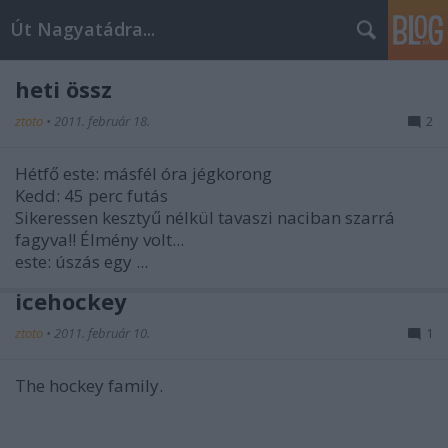
Út Nagyatádra...
heti össz
ztoto
•
2011. február 18.
2
Hétfő este: másfél óra jégkorong
Kedd: 45 perc futás
Sikeressen kesztyű nélkül tavaszi naciban szarrá
fagyva!! Élmény volt...
este: úszás egy ...
icehockey
ztoto
•
2011. február 10.
1
The hockey family.